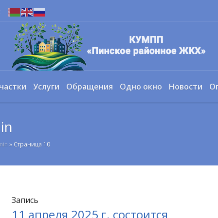
х
частки
Услуги
Обращения
Одно окно
Новости
О
in
min
»
Страница 10
Запись
11 апреля 2025 г. состоится