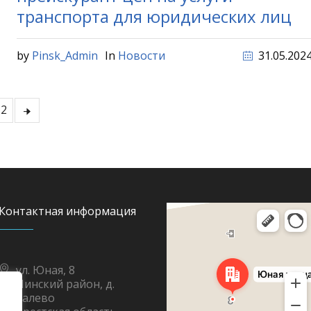
транспорта для юридических лиц
by
Pinsk_Admin
In
Новости
31.05.202
12
Контактная информация
Яндекс Карты
Юная улица, 8 — Яндекс Карты
ул. Юная, 8
Пинский район, д.
Галево