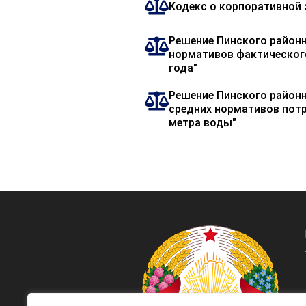
Кодекс о корпоративной 
Решение Пинского районн
нормативов фактического
года"
Решение Пинского районн
средних нормативов потр
метра воды"