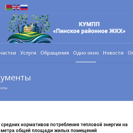
х
частки
Услуги
Обращения
Одно окно
Новости
О
кументы
енты
 средних нормативов потребления тепловой энергии на
о метра общей площади жилых помещений