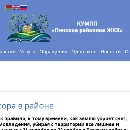
х
частки
Услуги
Обращения
Одно окно
Новости
О
сора в районе
к правило, к тому времени, как землю укроет снег,
мовладения, убирая с территории все лишнее и