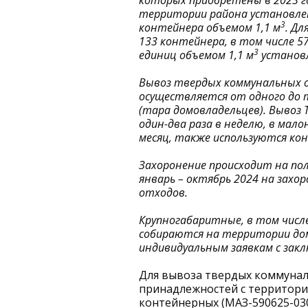
которых приобретены в 2023 г
территории района установлен
3
контейнера объемом 1,1 м
. Д
133 контейнера, в том числе 57
3
единиц объемом 1,1 м
установл
Вывоз твердых коммунальных 
осуществляется от одного до 
(тара домовладельцев). Вывоз 
один-два раза в неделю, в мало
месяц, также используются ко
Захоронение происходит на поли
январь – октябрь 2024 на зах
отходов.
Крупногабаритные, в том чис
собираются на территории дом
индивидуальным заявкам с зак
Для вывоза твердых коммунал
принадлежностей с территори
контейнерных (МАЗ-590625-030