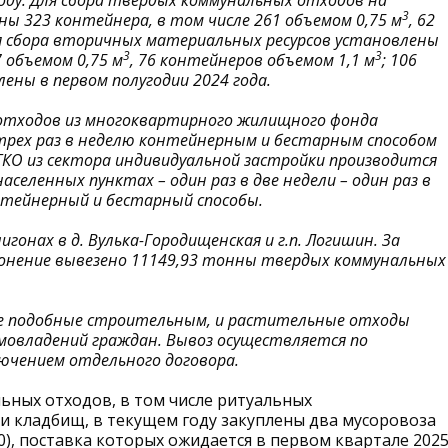
оду. Для сбора твердых коммунальных отходов на
3
ы 323 контейнера, в том числе 261 объемом 0,75 м
, 62
ля сбора вторичных материальных ресурсов установлены
3
3
 объемом 0,75 м
, 76 контейнеров объемом 1,1 м
; 106
ены в первом полугодии 2024 года.
отходов из многоквартирного жилищного фонда
трех раз в неделю контейнерным и бестарным способом
ТКО из сектора индивидуальной застройки производится
населенных пунктах – один раз в две недели – один раз в
нтейнерный и бестарный способы.
гонах в д. Вулька-Городищенская и г.п. Логишин. За
оронение вывезено 11149,93 тонны твердых коммунальных
ле подобные строительным, и растительные отходы
овладений граждан. Вывоз осуществляется по
лючением отдельного договора.
ьных отходов, в том числе ритуальных
и кладбищ, в текущем году закуплены два мусоровоза
), поставка которых ожидается в первом квартале 202