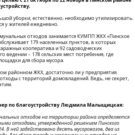
й целью с 21 октября по 22 ноября в Пинском районе
устройству.
льшой уборки, естественно, необходимо утилизировать.
тся у жителей ежедневно.
ммунальных отходов занимается КУМПП ЖКХ «Пинское
бслуживает 179 населенных пунктов, в которых
гаражных кооператива и 92 садоводческих
го ведении – 178 сельских мест погребения, где
ощадки для сбора мусора.
ом районном ЖКХ, достаточно ли у предприятия
 отходы с территорий домовладений. Ведь, не секрет,
этим.
ер по благоустройству Людмила Малыщицкая:
мунальных отходов на территории района определяется
ьными отходами, утвержденной решением Пинского
4. В ней задействовано десять мусоровозов, два из