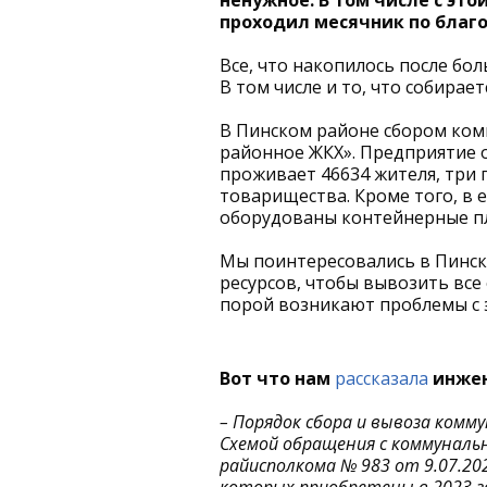
ненужное. В том числе с это
проходил месячник по благо
Все, что накопилось после бо
В том числе и то, что собирае
В Пинском районе сбором ко
районное ЖКХ». Предприятие о
проживает 46634 жителя, три 
товарищества. Кроме того, в е
оборудованы контейнерные пл
Мы поинтересовались в Пинск
ресурсов, чтобы вывозить все
порой возникают проблемы с 
Вот что нам
рассказала
инжен
– Порядок сбора и вывоза ком
Схемой обращения с коммунал
райисполкома № 983 от 9.07.202