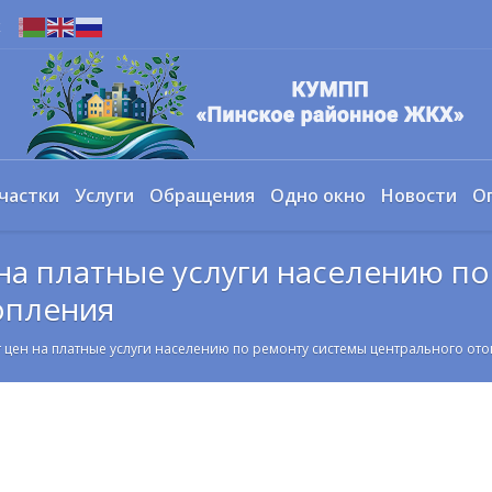
х
частки
Услуги
Обращения
Одно окно
Новости
О
на платные услуги населению п
опления
 цен на платные услуги населению по ремонту системы центрального от