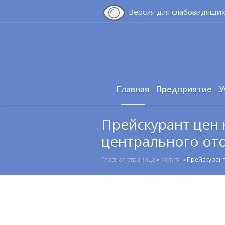
Версия для слабовидящи
Главная
Предприятие
У
Прейскурант цен 
центрального от
Главная страница
»
Услуги
»
Прейскурант