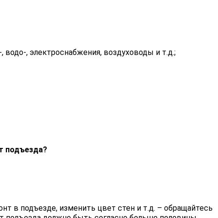
 водо-, электроснабжения, воздуховоды и т.д.;
т подъезда?
нт в подъезде, изменить цвет стен и т.д. – обращайтесь
нт подъезда должно быть согласно больше половины