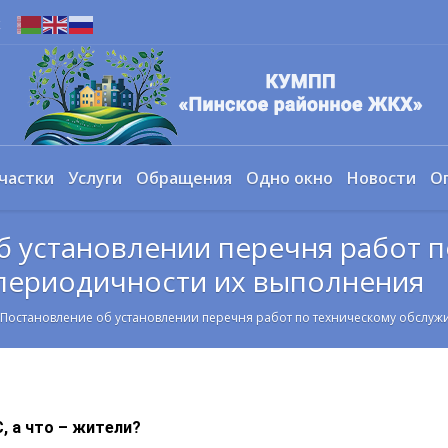
х
частки
Услуги
Обращения
Одно окно
Новости
О
б установлении перечня работ п
периодичности их выполнения
Постановление об установлении перечня работ по техническому обслу
, а что – жители?