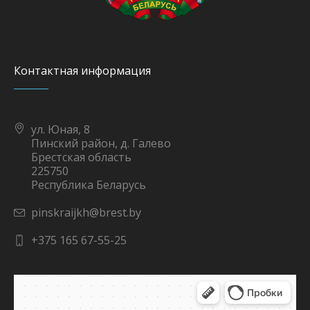
Контактная информация
ул. Юная, 8
Пинский район, д. Галево
Брестская область
225750
Республика Беларусь
pinskraijkh@brest.by
+375 165 67-55-25
Яндекс Карты
Юная улица, 8 — Яндекс Карты