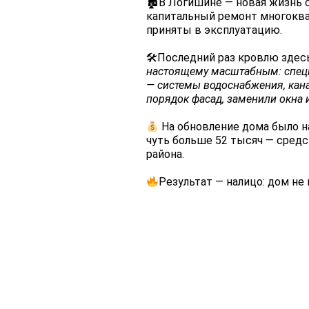
🏚В Логишине — новая жизнь с
капитальный ремонт многоква
приняты в эксплуатацию.
🛠Последний раз кровлю здесь
настоящему масштабным: спец
— системы водоснабжения, кана
порядок фасад, заменили окна 
На обновление дома было на
чуть больше 52 тысяч — сред
района.
Результат — налицо: дом не