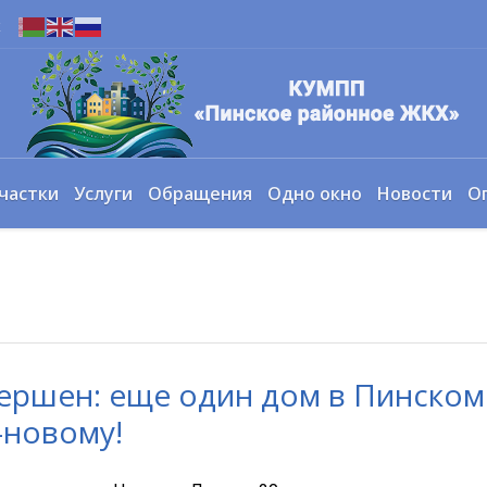
х
частки
Услуги
Обращения
Одно окно
Новости
О
ершен: еще один дом в Пинском
-новому!