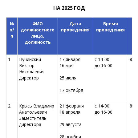
НА 2025 ГОД
№
ФИО
Дата
Время
Т
п/
должностного
проведения
проведения
п
лица,
должность
1
Пучинский
17 января
с 14-00
80(
Виктор
16 мая
до 16-00
Николаевич
директор
25 июля
17 октября
2
Крысь Владимир
21 февраля
с 14-00
80(
Анатольевич
18 апреля
до 16-00
Заместитель
директора
29 августа
28 ноября